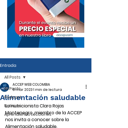
Entrada
All Posts
ACCEP WEB COLOMBIA
All Posts
6 mar 2023
1 min de lectura
Alimentación saludable
Podcast
La nutricionista Clara Rojas 
Noticias
Montenegro, miembro de la ACCEP 
Aprendiendo Lecciones
nos invita a conocer sobre la 
Alimentación saludable.