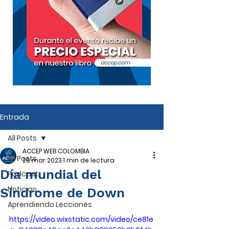
Entrada
All Posts
ACCEP WEB COLOMBIA
All Posts
28 mar 2023
1 min de lectura
Día mundial del
Podcast
Noticias
Síndrome de Down
Aprendiendo Lecciones
https://video.wixstatic.com/video/ce81e