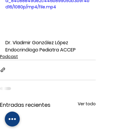
a_84088e49ae2c446b899050b3b9f4b
d16/1080p/mp4/file.mp4
Dr. Vladimir González López
Endocrinólogo Pediatra ACCEP
Podcast
Ver todo
Entradas recientes