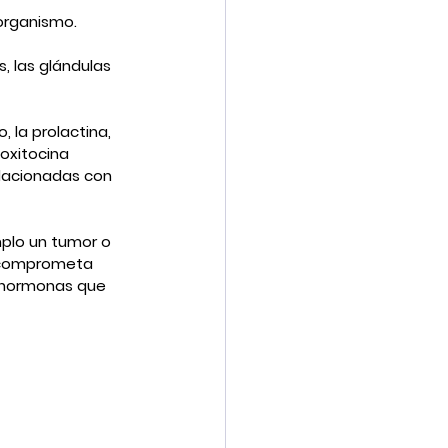
organismo.
, las glándulas 
la prolactina, 
oxitocina 
lacionadas con 
plo un tumor o 
a comprometa 
s hormonas que 