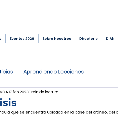
s
Eventos 2026
Sobre Nosotros
Directorio
DIAN
ticias
Aprendiendo Lecciones
MBIA
17 feb 2023
1 min de lectura
isis
ándula que se encuentra ubicada en la base del cráneo, del 