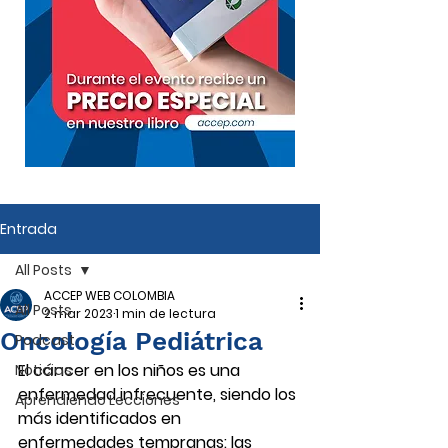
Entrada
All Posts
ACCEP WEB COLOMBIA
All Posts
2 mar 2023
1 min de lectura
Oncología Pediátrica
Podcast
El cáncer en los niños es una 
Noticias
enfermedad infrecuente, siendo los 
Aprendiendo Lecciones
más identificados en 
enfermedades tempranas: las 