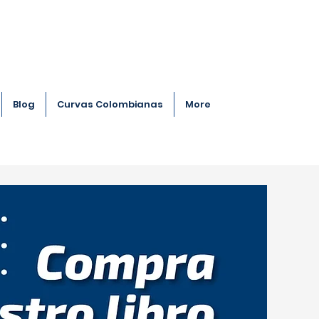
Blog
Curvas Colombianas
More