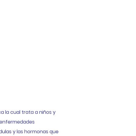
Educando en Salud
s la Endocrinología Pedi
 la cual trata a niños y
n enfermedades
ndulas y las hormonas que