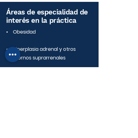
Áreas de especialidad de
interés en la práctica
• Obesidad
• Hiperplasia adrenal y otros
trastornos suprarrenales
• Metabolismo mineral óseo
(osteoporosis – ostogénesis
imperfecta)
• Desarrollo puberal (pubertad
precoz y tardía)
• Diabetes mellitus