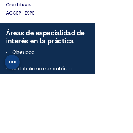
Científicas:
ACCEP | ESPE
Áreas de especialidad de
interés en la práctica
• Obesidad
• Metabolismo mineral óseo
(osteoporosis – ostogénesis
imperfecta)
• Hiperplasia adrenal y otros
trastornos suprarrenales
• Desarrollo Puberal (Pubertad