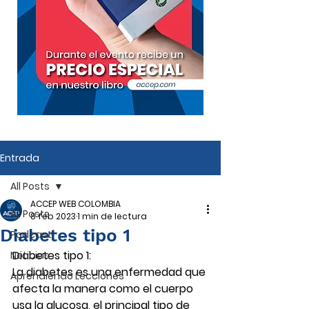
Entrada
All Posts
ACCEP WEB COLOMBIA
All Posts
8 feb 2023
1 min de lectura
Diabetes tipo 1
Podcast
Diabetes tipo 1:
Noticias
La diabetes es una enfermedad que 
Aprendiendo Lecciones
afecta la manera como el cuerpo 
usa la glucosa, el principal tipo de 