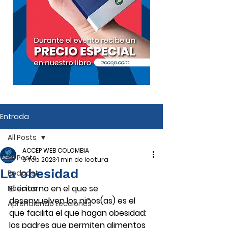
Entrada
All Posts
ACCEP WEB COLOMBIA
All Posts
9 feb 2023
1 min de lectura
La obesidad
Podcast
El entorno en el que se 
Noticias
desenvuelven los niños(as) es el 
Aprendiendo Lecciones
que facilita el que hagan obesidad: 
los padres que permiten alimentos 