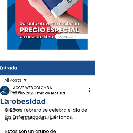
Entrada
All Posts
ACCEP WEB COLOMBIA
All Posts
22 feb 2023
1 min de lectura
La obesidad
Podcast
El 28 de febrero se celebra el día de 
Noticias
las Enfermedades Huérfanas. 
Aprendiendo Lecciones
Estas son un grupo de 