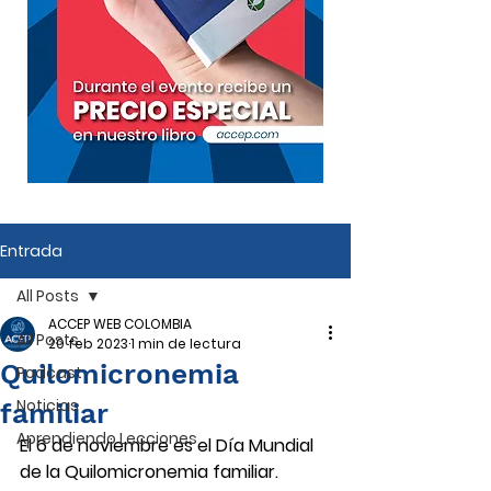
Entrada
All Posts
ACCEP WEB COLOMBIA
All Posts
20 feb 2023
1 min de lectura
Quilomicronemia
Podcast
Noticias
familiar
Aprendiendo Lecciones
El 6 de noviembre es el Día Mundial 
de la Quilomicronemia familiar.