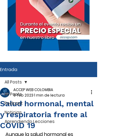
Entrada
All Posts
ACCEP WEB COLOMBIA
All Posts
9 feb 2023
1 min de lectura
Salud hormonal, mental
Podcast
Noticias
y respiratoria frente al
Aprendiendo Lecciones
COVID 19
Aunque la salud hormonal es 